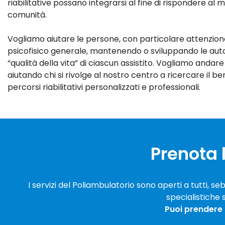
riabilitative possano integrarsi al fine di rispondere al
comunità.
Vogliamo aiutare le persone, con particolare attenzion
psicofisico generale, mantenendo o sviluppando le auton
“qualità della vita” di ciascun assistito. Vogliamo andare 
aiutando chi si rivolge al nostro centro a ricercare il b
percorsi riabilitativi personalizzati e professionali.
Prenota l
I servizi del Poliambulatorio sono aperti a tutti, se
specialistiche
Puoi prendere