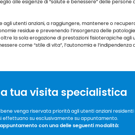
 meglio alle esigenze di “salute e benessere” delle persone 
e agli utenti anziani, a raggiungere, mantenere o recuper
omie residue e prevenendo l’insorgenza delle patologie ne
oltre la sola erogazione di prestazioni fisioterapiche agli u
enessere come “stile di vita”, l’autonomia e l’indipendenza 
a tua visita specialistica
bbene venga riservata priorità agli utenti anziani residenti i
 si effettuano su esclusivamente su appuntamento.
 appuntamento con una delle seguenti modalità: